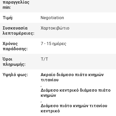
παραγγελίας
ΈΛΕΓΧΟΣ
min:
Τιμή:
Negotiation
ΜΑΣ
ΕΛΆΤΕ
Συσκευασία
Χαρτοκιβώτιο
λεπτομέρειες:
ΣΕ
Χρόνος
7 - 15 ημέρες
ΕΠΑΦΉ
παράδοσης:
ΜΕ
Όροι
T/T
πληρωμής:
ΖΗΤΉΣΤΕ
Υψηλό φως:
Ακραίο διάμεσο πιάτο κνημών
ΈΝΑ
τιτανίου
,
ΑΠΌΣΠΑΣΜΑ
Διάμεσο κεντρικό διάμεσο πιάτο
κνημών
,
Διάμεσο πιάτο κνημών τιτανίου
κεντρικό