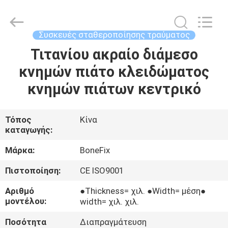
όργανο
χειρουργικών
επεμβάσεων
προμηθευτής.
Copyright
Συσκευές σταθεροποίησης τραύματος
©
2021
-
Τιτανίου ακραίο διάμεσο
ΣΠΊΤΙ
2022
orthopedicsurgeryinstrument.com.
κνημών πιάτο κλειδώματος
All
Rights
Reserved.
ΠΡΟΪΌΝΤΑ
κνημών πιάτων κεντρικό
ΠΕΡΊΠΟΥ
Τόπος
Κίνα
καταγωγής:
ΕΜΕΊΣ
Μάρκα:
BoneFix
ΓΎΡΟΣ
Πιστοποίηση:
CE ISO9001
ΕΡΓΟΣΤΑΣΊΩΝ
Αριθμό
●Thickness= χιλ. ●Width= μέση●
μοντέλου:
width= χιλ. χιλ.
ΠΟΙΟΤΙΚΌΣ
Ποσότητα
Διαπραγμάτευση