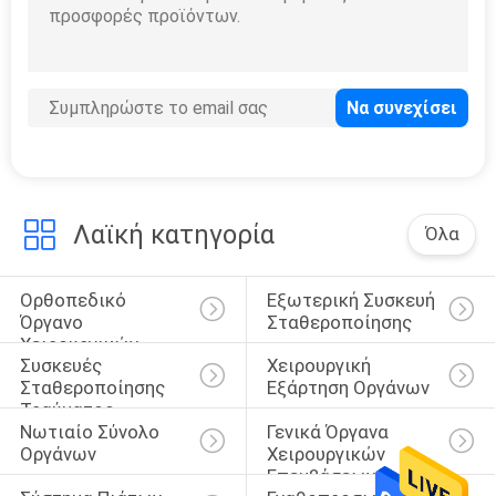
PRIVACY
POLICY
Λαϊκή κατηγορία
Όλα
Ορθοπεδικό 
Εξωτερική Συσκευή 
Όργανο 
Σταθεροποίησης
Χειρουργικών 
Συσκευές 
Χειρουργική 
Επεμβάσεων
Σταθεροποίησης 
Εξάρτηση Οργάνων
Τραύματος
Νωτιαίο Σύνολο 
Γενικά Όργανα 
Οργάνων
Χειρουργικών 
Επεμβάσεων