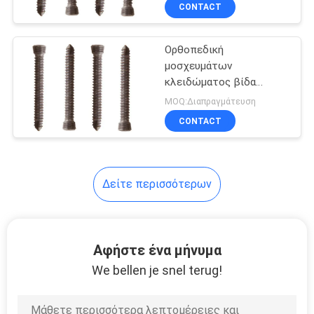
ΈΛΕΓΧΟΣ
CONTACT
Ορθοπεδική
ΜΑΣ
μοσχευμάτων
ΕΛΆΤΕ
κλειδώματος βίδα
ΣΕ
κόκκαλων τιτανίου
MOQ:Διαπραγμάτευση
βιδών χειρουργική
ΕΠΑΦΉ
CONTACT
ΜΕ
Δείτε περισσότερων
ΖΗΤΉΣΤΕ
ΈΝΑ
ΑΠΌΣΠΑΣΜΑ
Αφήστε ένα μήνυμα
We bellen je snel terug!
SITEMAP