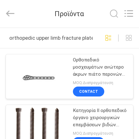
medical
science&technology
co.,
Προϊόντα
ltd.
All
Rights
Reserved.
Developed
ΣΠΊΤΙ
by
orthopedic upper limb fracture plate διαδικτυακή κατ
ECER
ΠΡΟΪΌΝΤΑ
Ορθοπεδικό
μοσχευμάτων ανώτερο
ΠΕΡΊΠΟΥ
άκρων πιάτο περονών
ΕΜΕΊΣ
σπασίματος ακραίο
MOQ:Διαπραγμάτευση
CONTACT
ΓΎΡΟΣ
Κατηγορία ΙΙ ορθοπεδικό
ΕΡΓΟΣΤΑΣΊΩΝ
όργανο χειρουργικών
επεμβάσεων βιδών
ΠΟΙΟΤΙΚΌΣ
κόκκαλων κλεισίματος
MOQ:Διαπραγμάτευση