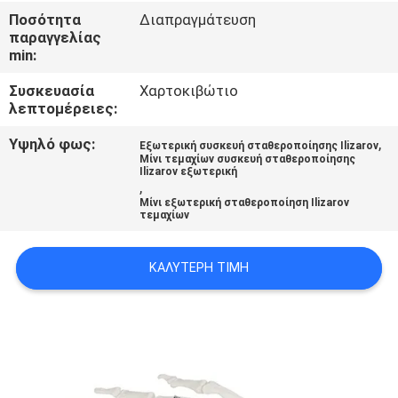
ΈΛΕΓΧΟΣ
Ποσότητα
Διαπραγμάτευση
παραγγελίας
min:
ΜΑΣ
Συσκευασία
Χαρτοκιβώτιο
ΕΛΆΤΕ
λεπτομέρειες:
ΣΕ
Υψηλό φως:
,
Εξωτερική συσκευή σταθεροποίησης Ilizarov
ΕΠΑΦΉ
Μίνι τεμαχίων συσκευή σταθεροποίησης
Ilizarov εξωτερική
ΜΕ
,
Μίνι εξωτερική σταθεροποίηση Ilizarov
τεμαχίων
ΖΗΤΉΣΤΕ
ΚΑΛΎΤΕΡΗ ΤΙΜΉ
ΈΝΑ
ΑΠΌΣΠΑΣΜΑ
SITEMAP