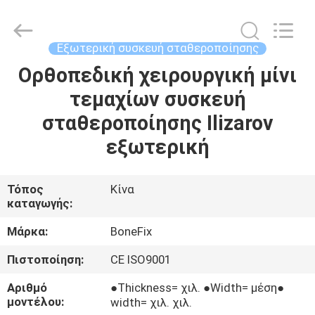
την
εξωτερική
συσκευή
σταθεροποίησης
προμηθευτής.
Εξωτερική συσκευή σταθεροποίησης
Copyright
©
2021
Ορθοπεδική χειρουργική μίνι
ΣΠΊΤΙ
-
2025
τεμαχίων συσκευή
suzhou
bonefix
medical
ΠΡΟΪΌΝΤΑ
σταθεροποίησης Ilizarov
science&technology
co.,
ltd.
εξωτερική
All
Rights
ΠΕΡΊΠΟΥ
Reserved.
Developed
ΕΜΕΊΣ
by
Τόπος
Κίνα
ECER
καταγωγής:
ΓΎΡΟΣ
Μάρκα:
BoneFix
ΕΡΓΟΣΤΑΣΊΩΝ
Πιστοποίηση:
CE ISO9001
Αριθμό
●Thickness= χιλ. ●Width= μέση●
ΠΟΙΟΤΙΚΌΣ
μοντέλου:
width= χιλ. χιλ.