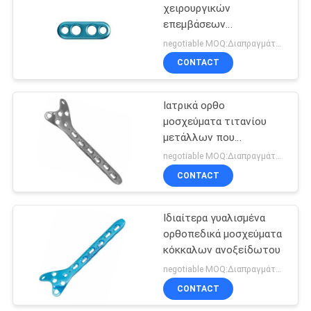
χειρουργικών
επεμβάσεων
11
σπονδυλικών στηλών
negotiable MOQ:Διαπραγμάτευση
cOem, ορθοπεδικό
Σύστημα πιάτων
CONTACT
πιάτο κλειδώματος
κλειδώματος
Ιατρικά ορθο
μοσχεύματα τιτανίου
μετάλλων που
ενδασφαλίζουν το καρφί
negotiable MOQ:Διαπραγμάτευση
CONTACT
28
Γναθοπροσωπικής
Ιδιαίτερα γυαλισμένα
ορθοπεδικά μοσχεύματα
πιάτα
κόκκαλων ανοξείδωτου
negotiable MOQ:Διαπραγμάτευση
CONTACT