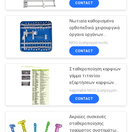
ΈΛΕΓΧΟΣ
CONTACT
Νωτιαία καθορισμένα
ΜΑΣ
32
ορθοπεδικά χειρουργικά
ΕΛΆΤΕ
όργανα οργάνων
Συσκευές
ΣΕ
Distractor
MOQ:Διαπραγμάτευση
σταθεροποίησης
ΕΠΑΦΉ
CONTACT
τραύματος
ΜΕ
Σταθεροποίηση καρφιών
γάμμα τιτανίου
ΖΗΤΉΣΤΕ
εξαρτήσεων καρφιών
13
ενδασφάλισης γάμμα
ΈΝΑ
negotiable MOQ:Διαπραγμάτευση
PFN
Χειρουργική
CONTACT
ΑΠΌΣΠΑΣΜΑ
εξάρτηση οργάνων
Ακραίες συσκευές
SITEMAP
σταθεροποίησης
τραύματος συστημάτων