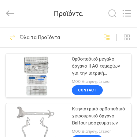
medical
science&technology
co.,
Προϊόντα
ltd.
All
Rights
Reserved.
Developed
ΣΠΊΤΙ
34
by
Όλα τα Προϊόντα
ECER
Ορθοπεδικό
ΠΡΟΪΌΝΤΑ
όργανο
Ορθοπεδικό μεγάλο
όργανο ΙΙ AO τεμαχίων
χειρουργικών
ΠΕΡΊΠΟΥ
για την ιατρική
ΕΜΕΊΣ
επεμβάσεων
χειρουργική επέμβαση
MOQ:Διαπραγμάτευση
CONTACT
54
ΓΎΡΟΣ
Εξωτερική
Κτηνιατρικό ορθοπεδικό
ΕΡΓΟΣΤΑΣΊΩΝ
χειρουργικό όργανο
συσκευή
Balfour μοσχευμάτων
ΠΟΙΟΤΙΚΌΣ
MOQ:Διαπραγμάτευση
σταθεροποίησης