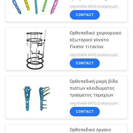
Trimalleolar κνημών
PRIVACY
negotiable MOQ:Διαπραγμάτευση
Fibular
CONTACT
POLICY
12
Νωτιαίο σύνολο
Ορθοπεδικό χειρουργικό
εξωτερικό γόνατο
οργάνων
Fixator τιτανίου
negotiable MOQ:Διαπραγμάτευση
CONTACT
Ορθοπεδική μικρή βίδα
12
πιάτων κλειδώματος
Γενικά όργανα
τραύματος τεμαχίων
negotiable MOQ:Διαπραγμάτευση
χειρουργικών
CONTACT
επεμβάσεων
Ορθοπεδικό όργανο